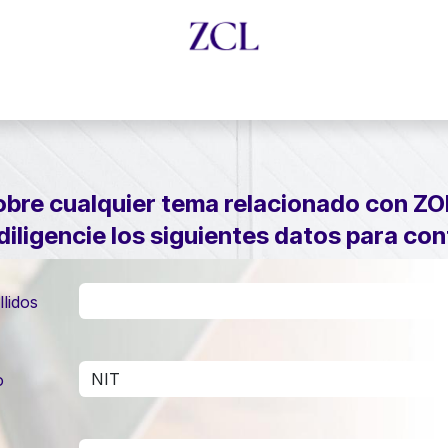
ma ZCL
Embajadores de la Legalidad
Charlas con Exp
obre cualquier tema relacionado con
ZO
 diligencie los siguientes datos para co
llidos
o