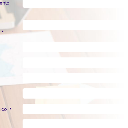
ento
*
ico
*