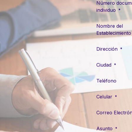
Número docum
individuo
*
Nombre del
Establecimiento
Dirección
*
Ciudad
*
Teléfono
Celular
*
Correo Electrón
Asunto
*