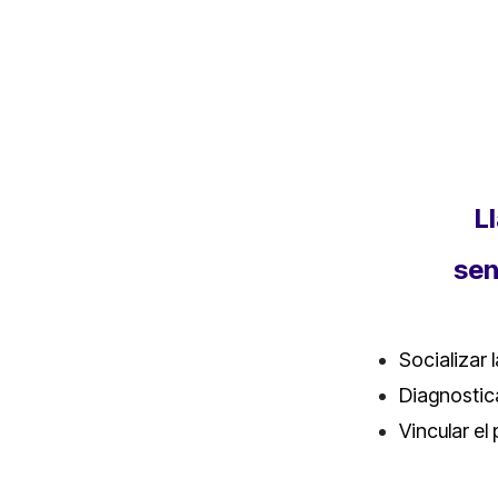
L
sen
Socializar l
Diagnostica
Vincular el 