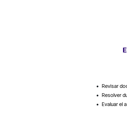
E
Revisar do
Resolver d
Evaluar el 