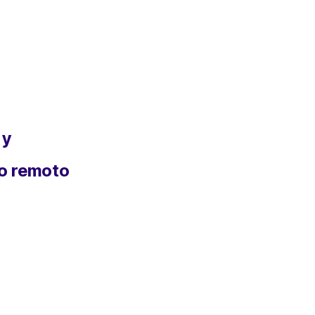
 y
o remoto