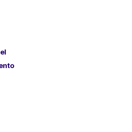
el
ento