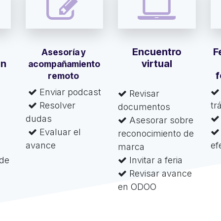
Encuentro
F
Asesoría y
ón
virtual
acompañamiento
f
remoto
Enviar podcast
Revisar
Resolver
tr
documentos
dudas
Asesorar sobre
Evaluar el
reconocimiento de
avance
ef
marca
 de
Invitar a feria
Revisar avance
en ODOO