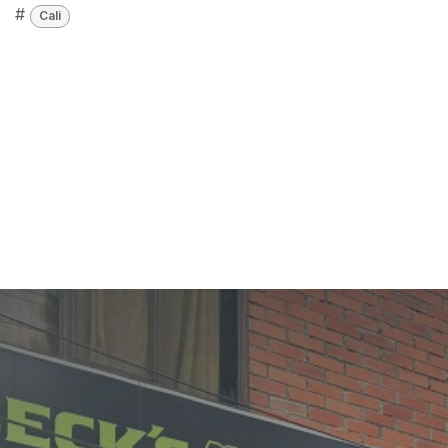
#
Cali