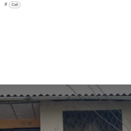
#
Cali